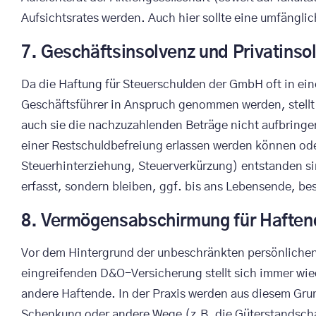
Aufsichtsrates werden. Auch hier sollte eine umfängli
7. Geschäftsinsolvenz und Privatinso
Da die Haftung für Steuerschulden der GmbH oft in ei
Geschäftsführer in Anspruch genommen werden, stellt s
auch sie die nachzuzahlenden Beträge nicht aufbringe
einer Restschuldbefreiung erlassen werden können oder
Steuerhinterziehung, Steuerverkürzung) entstanden sin
erfasst, sondern bleiben, ggf. bis ans Lebensende, be
8. Vermögensabschirmung für Haften
Vor dem Hintergrund der unbeschränkten persönlichen H
eingreifenden D&O-Versicherung stellt sich immer wi
andere Haftende. In der Praxis werden aus diesem Grun
Schenkung oder andere Wege (z.B. die Güterstandschau