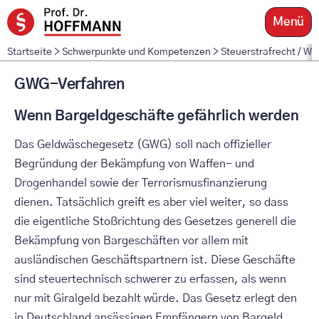
Zum
Menü
Inhalt
springen
Startseite
>
Schwerpunkte und Kompetenzen
>
Steuerstrafrecht / Wi
GWG-Verfahren
Wenn Bargeldgeschäfte gefährlich werden
Das Geldwäschegesetz (GWG) soll nach offizieller
Begründung der Bekämpfung von Waffen- und
Drogenhandel sowie der Terrorismusfinanzierung
dienen. Tatsächlich greift es aber viel weiter, so dass
die eigentliche Stoßrichtung des Gesetzes generell die
Bekämpfung von Bargeschäften vor allem mit
ausländischen Geschäftspartnern ist. Diese Geschäfte
sind steuertechnisch schwerer zu erfassen, als wenn
nur mit Giralgeld bezahlt würde. Das Gesetz erlegt den
in Deutschland ansässigen Empfängern von Bargeld